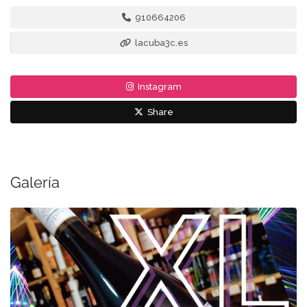
910664206
lacuba3c.es
Instagram
Share
Galería