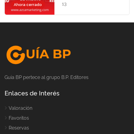
13
Ahora cerrado
Guia BP pertece al grupo B.P. Editores
Enlaces de Interés
Valoración
Favoritos
Reservas