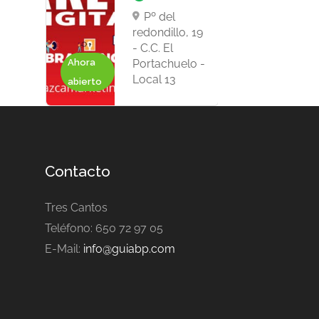
Pº del
redondillo, 19
- C.C. El
Ahora
Portachuelo -
Local 13
abierto
Contacto
Tres Cantos
Teléfono: 650 72 97 05
E-Mail:
info@guiabp.com