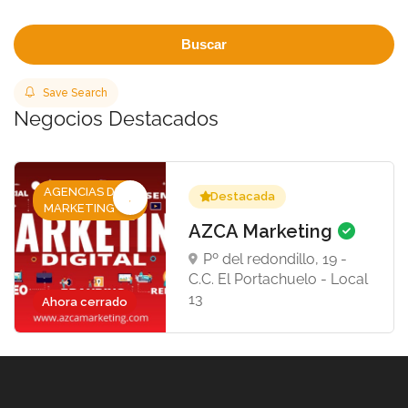
Buscar
Save Search
Negocios Destacados
AGENCIAS DE
Destacada
MARKETING
AZCA Marketing
Pº del redondillo, 19 -
C.C. El Portachuelo - Local
13
Ahora cerrado