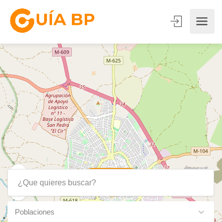
Show Map
6
Poblaciones