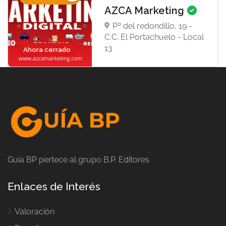
AZCA Marketing
Pº del redondillo, 19 -
C.C. El Portachuelo - Local
13
Ahora cerrado
Guia BP pertece al grupo B.P. Editores
Enlaces de Interés
Valoración