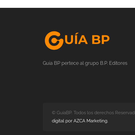
Guia BP pertece al grupo B.P. Editores
© GuíaBP. Todos los derechos Reservad
digital por AZCA Marketing.