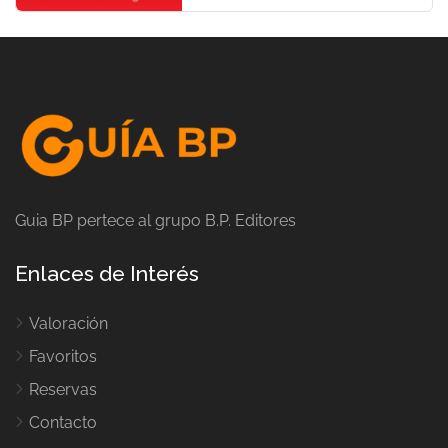
Guia BP pertece al grupo B.P. Editores
Enlaces de Interés
Valoración
Favoritos
Reservas
Contacto