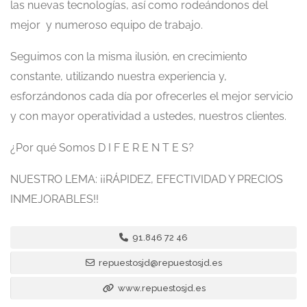
las nuevas tecnologías, así como rodeándonos del
mejor y numeroso equipo de trabajo.
Seguimos con la misma ilusión, en crecimiento
constante, utilizando nuestra experiencia y,
esforzándonos cada día por ofrecerles el mejor servicio
y con mayor operatividad a ustedes, nuestros clientes.
¿Por qué Somos D I F E R E N T E S?
NUESTRO LEMA: ¡¡RÁPIDEZ, EFECTIVIDAD Y PRECIOS
INMEJORABLES!!
91.846 72 46
repuestosjd@repuestosjd.es
www.repuestosjd.es