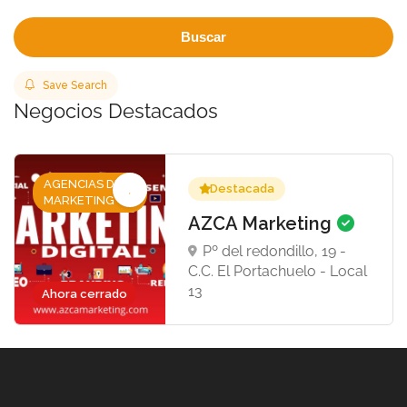
Buscar
Save Search
Negocios Destacados
AGENCIAS DE
Destacada
MARKETING
AZCA Marketing
Pº del redondillo, 19 -
C.C. El Portachuelo - Local
13
Ahora cerrado