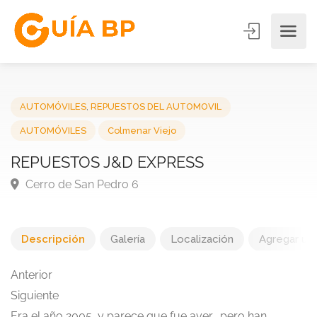
AUTOMÓVILES
,
REPUESTOS DEL AUTOMOVIL
AUTOMÓVILES
Colmenar Viejo
REPUESTOS J&D EXPRESS
Cerro de San Pedro 6
Descripción
Galería
Localización
Agregar una
Anterior
Siguiente
Era el año 2005, y parece que fue ayer, pero han