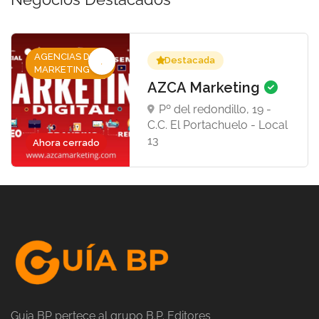
AGENCIAS DE
Destacada
MARKETING
AZCA Marketing
Pº del redondillo, 19 -
C.C. El Portachuelo - Local
13
Ahora cerrado
Guia BP pertece al grupo B.P. Editores