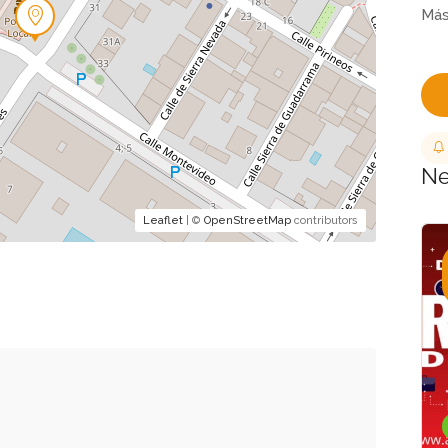
Ne
Leaflet
| ©
OpenStreetMap
contributors