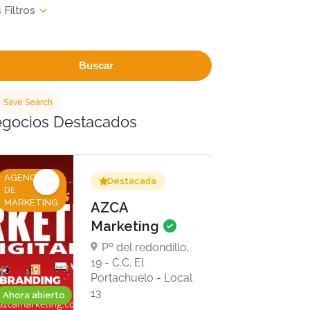
Buscar
Save Search
gocios Destacados
AGENCIAS
Destacada
DE
MARKETING
AZCA
Marketing
Pº del redondillo,
19 - C.C. El
Portachuelo - Local
13
Ahora abierto