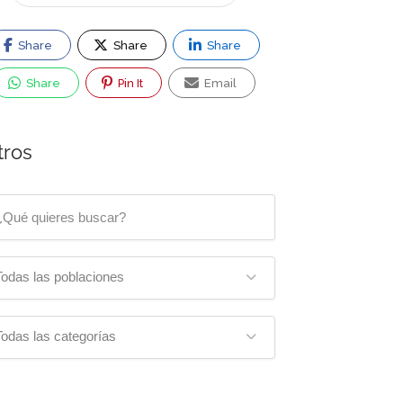
Share
Share
Share
Share
Pin It
Email
tros
Todas las poblaciones
Todas las categorías