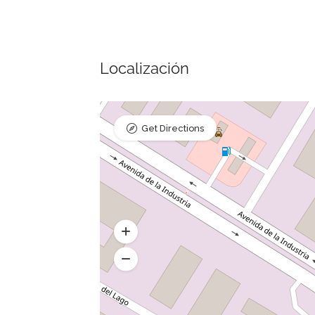
Localización
Get Directions