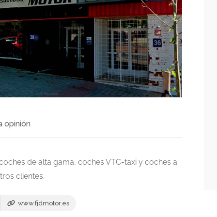
a opinión
coches de alta gama, coches VTC-taxi y coches a
ros clientes.
www.fjdmotor.es