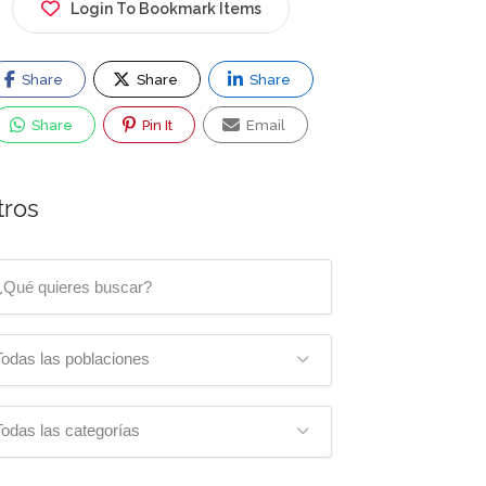
Login To Bookmark Items
Share
Share
Share
Share
Pin It
Email
tros
Todas las poblaciones
Todas las categorías