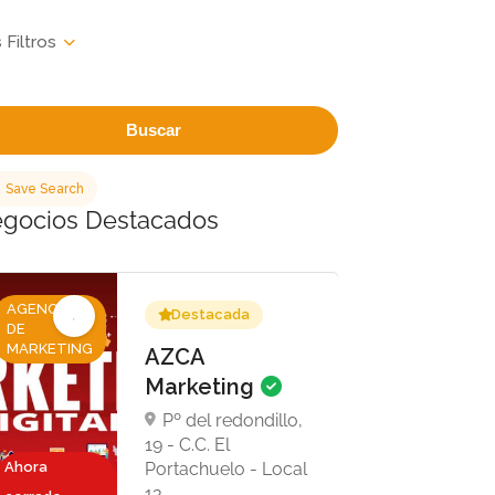
Buscar
Save Search
gocios Destacados
AGENCIAS
Destacada
DE
MARKETING
AZCA
Marketing
Pº del redondillo,
19 - C.C. El
Ahora
Portachuelo - Local
13