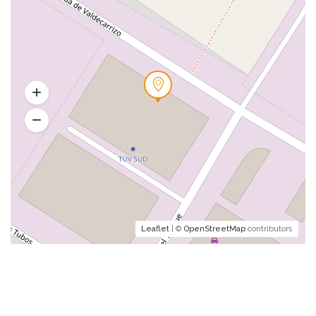
Leaflet
| ©
OpenStreetMap
contributors