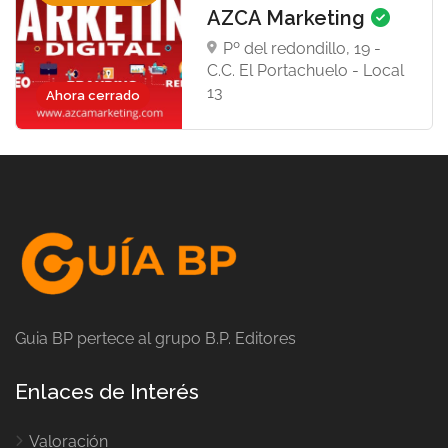
AZCA Marketing
Pº del redondillo, 19 -
C.C. El Portachuelo - Local
13
Ahora cerrado
Guia BP pertece al grupo B.P. Editores
Enlaces de Interés
Valoración