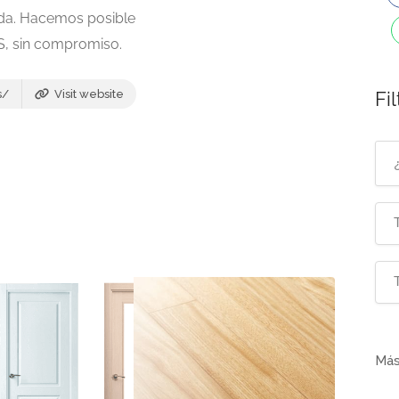
da. Hacemos posible
, sin compromiso.
s/
Visit website
Fil