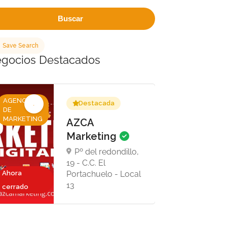
Buscar
Save Search
gocios Destacados
AGENCIAS
Destacada
DE
MARKETING
AZCA
Marketing
Pº del redondillo,
19 - C.C. El
Ahora
Portachuelo - Local
13
cerrado