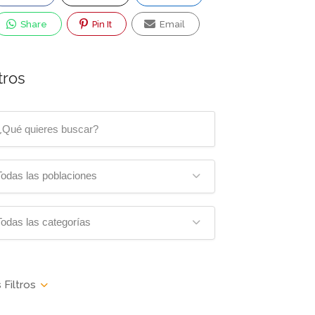
Share
Pin It
Email
tros
Todas las poblaciones
Todas las categorías