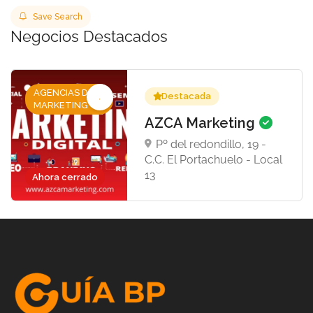
Save Search
Negocios Destacados
AGENCIAS DE
Destacada
MARKETING
AZCA Marketing
Pº del redondillo, 19 -
C.C. El Portachuelo - Local
13
Ahora cerrado