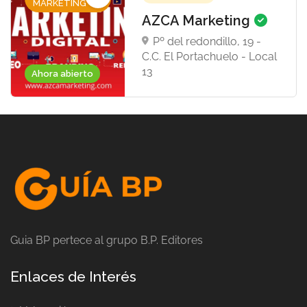
MARKETING
AZCA Marketing
Pº del redondillo, 19 -
C.C. El Portachuelo - Local
13
Ahora abierto
Guia BP pertece al grupo B.P. Editores
Enlaces de Interés