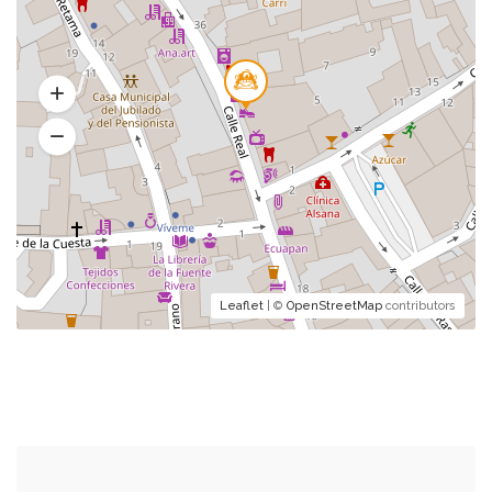
Leaflet
| ©
OpenStreetMap
contributors