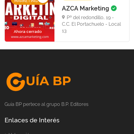
MARKETING
AZCA Marketing
Pº del redondillo, 19 -
C.C. El Portachuelo - Local
13
Ahora cerrado
Guia BP pertece al grupo B.P. Editores
Enlaces de Interés