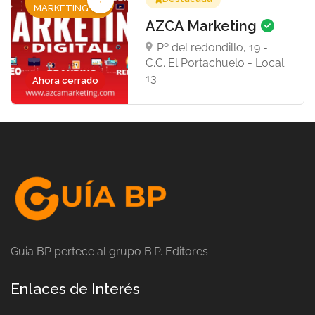
MARKETING
AZCA Marketing
Pº del redondillo, 19 -
C.C. El Portachuelo - Local
13
Ahora cerrado
Guia BP pertece al grupo B.P. Editores
Enlaces de Interés