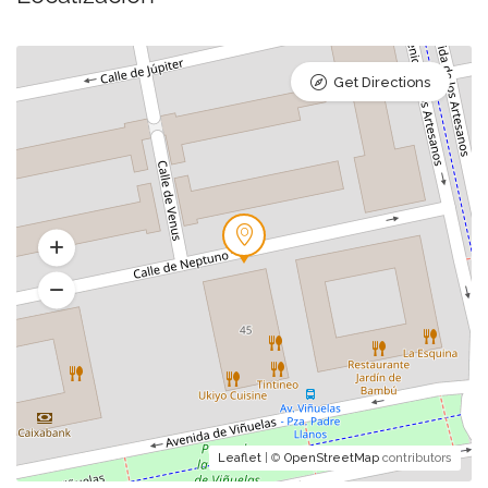
Get Directions
Leaflet
| ©
OpenStreetMap
contributors