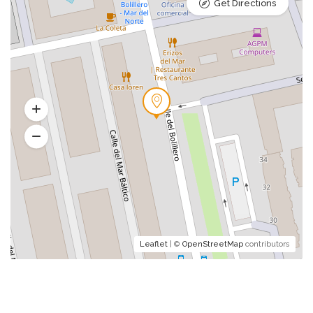
Get Directions
Leaflet
| ©
OpenStreetMap
contributors