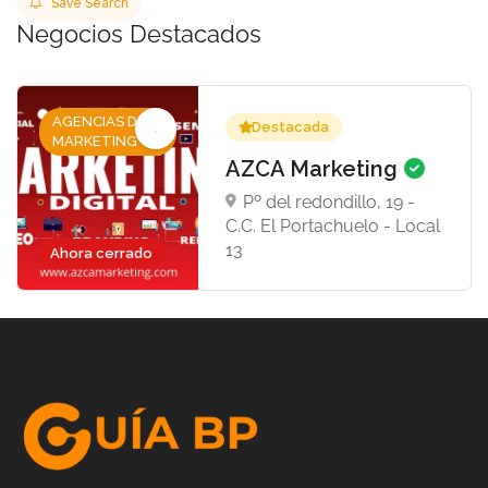
Save Search
Negocios Destacados
AGENCIAS DE
Destacada
MARKETING
AZCA Marketing
Pº del redondillo, 19 -
C.C. El Portachuelo - Local
13
Ahora cerrado