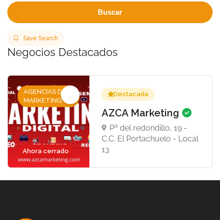
Buscar
Save Search
Negocios Destacados
AGENCIAS DE
Destacada
MARKETING
AZCA Marketing
Pº del redondillo, 19 -
C.C. El Portachuelo - Local
13
Ahora cerrado