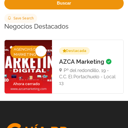
Buscar
Save Search
Negocios Destacados
AGENCIAS DE
Destacada
MARKETING
AZCA Marketing
Pº del redondillo, 19 -
C.C. El Portachuelo - Local
13
Ahora cerrado