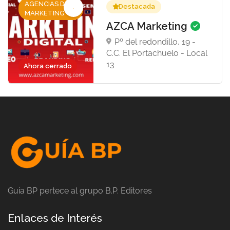
AGENCIAS DE
Destacada
MARKETING
AZCA Marketing
Pº del redondillo, 19 -
C.C. El Portachuelo - Local
13
Ahora cerrado
Guia BP pertece al grupo B.P. Editores
Enlaces de Interés