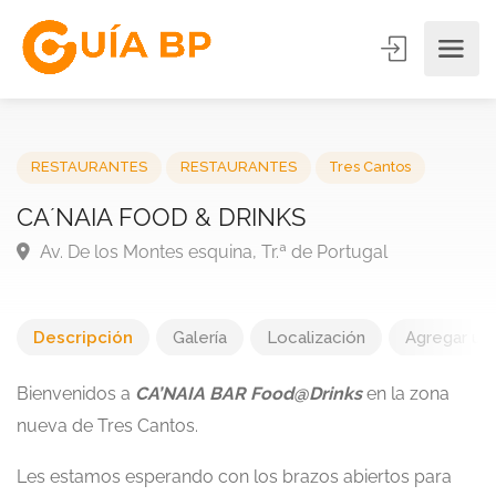
RESTAURANTES
RESTAURANTES
Tres Cantos
CA´NAIA FOOD & DRINKS
Av. De los Montes esquina, Tr.ª de Portugal
Descripción
Galería
Localización
Agregar una
Bienvenidos a
CA’NAIA BAR Food@Drinks
en la zona
nueva de Tres Cantos.
Les estamos esperando con los brazos abiertos para