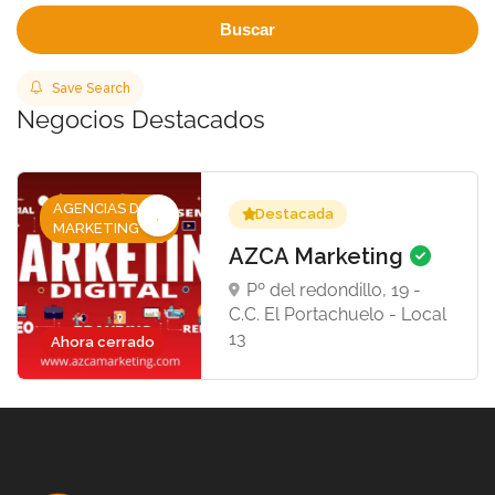
Buscar
Save Search
Negocios Destacados
AGENCIAS DE
Destacada
MARKETING
AZCA Marketing
Pº del redondillo, 19 -
C.C. El Portachuelo - Local
13
Ahora cerrado