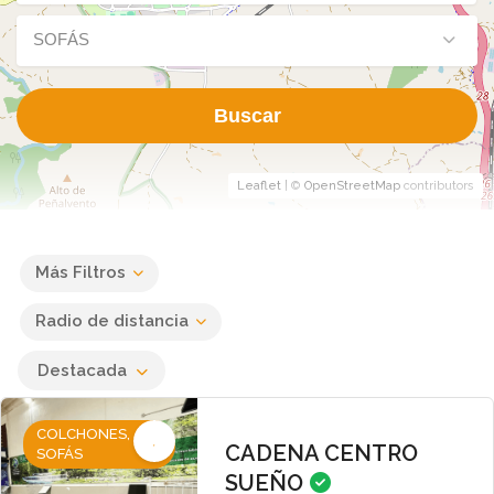
SOFÁS
Buscar
Leaflet
| ©
OpenStreetMap
contributors
Más Filtros
Radio de distancia
Destacada
COLCHONES,
CADENA CENTRO
SOFÁS
SUEÑO