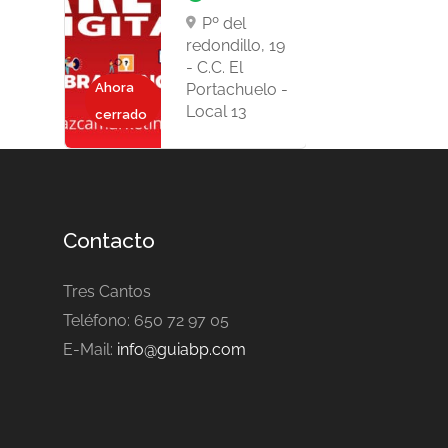
Pº del
redondillo, 19
- C.C. El
Ahora
Portachuelo -
Local 13
cerrado
Contacto
Tres Cantos
Teléfono: 650 72 97 05
E-Mail:
info@guiabp.com