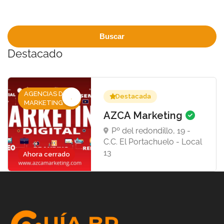
Buscar
Destacado
AGENCIAS DE
Destacada
MARKETING
AZCA Marketing
Pº del redondillo, 19 -
C.C. El Portachuelo - Local
13
Ahora cerrado