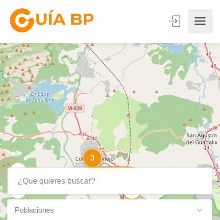
3
Show Map
Poblaciones