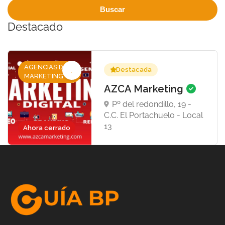
Destacado
AGENCIAS DE
Destacada
MARKETING
AZCA Marketing
Pº del redondillo, 19 -
C.C. El Portachuelo - Local
13
Ahora cerrado
Guia BP pertece al grupo B.P. Editores