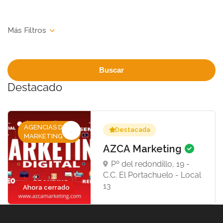
Buscar
Destacado
AGENCIAS DE
Destacada
MARKETING
AZCA Marketing
Pº del redondillo, 19 -
C.C. El Portachuelo - Local
13
Ahora cerrado