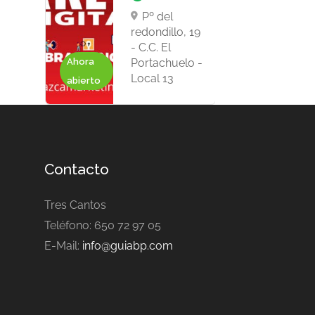
Pº del
redondillo, 19
- C.C. El
Ahora
Portachuelo -
Local 13
abierto
Contacto
Tres Cantos
Teléfono: 650 72 97 05
E-Mail:
info@guiabp.com