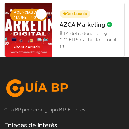
AGENCIAS DE
Destacada
MARKETING
AZCA Marketing
Pº del redondillo, 19 -
C.C. El Portachuelo - Local
13
Ahora cerrado
Guia BP pertece al grupo B.P. Editores
Enlaces de Interés