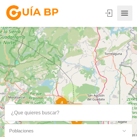
4
Show Map
2
Poblaciones