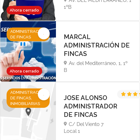
AV. DEL MEDITERRÁNEO, 1
1ºB
Ahora cerrado
ADMINISTRACIÓN
MARCAL
DE FINCAS
ADMINISTRACIÓN DE
FINCAS
Av. del Mediterráneo, 1, 1º
B
Ahora cerrado
ADMINISTRACIÓN
JOSE ALONSO
DE FINCAS,
INMOBILIARIAS
ADMINISTRADOR
DE FINCAS
C/ Del Viento 7
Local 1