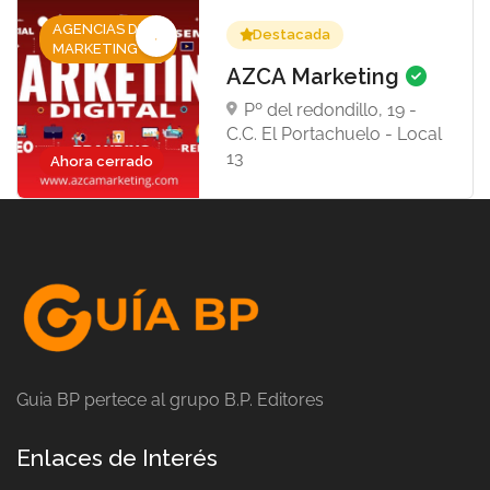
AGENCIAS DE
Destacada
MARKETING
AZCA Marketing
Pº del redondillo, 19 -
C.C. El Portachuelo - Local
13
Ahora cerrado
Guia BP pertece al grupo B.P. Editores
Enlaces de Interés