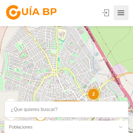
2
Show Map
Poblaciones