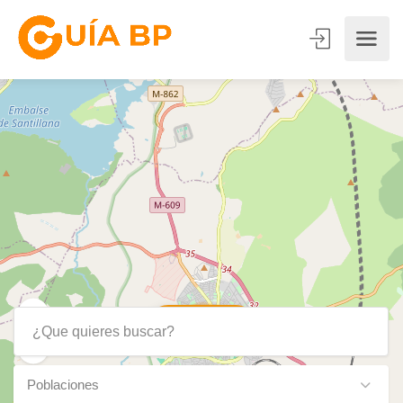
3
Show Map
Poblaciones