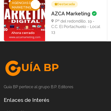
AGENCIAS DE
Destacada
MARKETING
AZCA Marketing
Pº del redondillo, 19 -
C.C. El Portachuelo - Local
13
Ahora cerrado
Guia BP pertece al grupo B.P. Editores
Enlaces de Interés